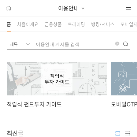
이용안내
홈
처음이세요
금융상품
트레이딩
뱅킹/서비스
모바일
닫기
삭제
검색
적립식 펀드투자 가이드
모바일OTP
thumnail style
list style
최신글