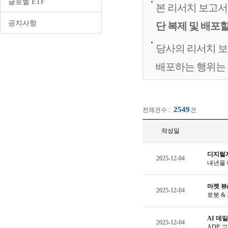
글로벌 ETF
중개형ISA
퇴직연금/IRP 간편조회
FAQ
본 리서치 보고서
신탁형ISA
상속업무안내
공지사항
단 복제 및 배포할
일임형ISA
당사의 리서치 보
신탁/Wrap
배포하는 행위는
자문서비스
방카슈랑스
세금혜택상품
2549
전체건수 :
건
숙려제도
작성일
디지털자산
2025-12-04
내년을 
마켓 뷰(
2025-12-04
로봇 &
AI 데
2025-12-04
ADP 