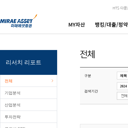
본문 내용 바로가기
HTS 다
MY자산
뱅킹/대출/청약
뱅킹/대출/
금융상품
연금자산
투자정보
서비스 신청/
이용안내/
이체
추천상품
MY개인연금
리서치 리포트
계좌개설/ID
공지/이벤트
로그인필요
로그인필요
청약
변경
문의
대여
IMA
개인연금매매
종목서베이
매매신청/해지
투자상담
리서치 리포트
대출
개인투자용국채
개인연금관리
국내주식 금액주문(소수점) 가능
고객정보관리
고객지원/ARS
청약
펀드
MY퇴직연금
코넥스 기업현황 보고서 및 기타
서비스신청/관리
영업점/업무시간/방문판매인력
로그인필요
구분
전체
지로/공과금 납부
CMA
퇴직연금/IRP매매
해외주식/선물옵션안내
실전투자대회
금융소비자포털
검색기간
체크카드
ELS/DLS/ETN/ELW
퇴직연금/IRP관리
해외증시
국내/해외파생상품 모의거래
PC보안프로그램
기업분석
미래에셋 현대카드
발행어음
퇴직연금서비스
해외증시리포트
모의투자 로그인 및 참가신청
이용안내 가이드
산업분석
채권/RP
퇴직연금안내
블로그
서비스등급
투자전략
ISA종합
사업자공시
구.미래에셋증권
VIP 서비스