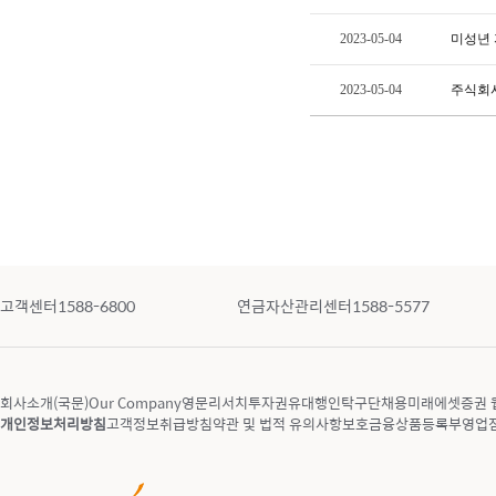
2023-05-04
미성년 
2023-05-04
주식회사
고객센터
1588-6800
연금자산관리센터
1588-5577
회사소개(국문)
Our Company
영문리서치
투자권유대행인
탁구단
채용
미래에셋증권 
개인정보처리방침
고객정보취급방침
약관 및 법적 유의사항
보호금융상품등록부
영업