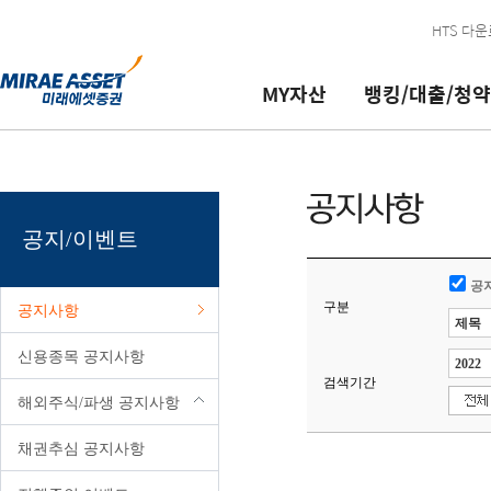
본문 내용 바로가기
HTS 다
MY자산
뱅킹/대출/청약
뱅킹/대출/
금융상품
연금자산
투자정보
서비스 신청/
이용안내/
이체
추천상품
MY개인연금
리서치 리포트
계좌개설/ID
공지/이벤트
로그인필요
로그인필요
청약
변경
문의
대여
IMA
개인연금매매
종목서베이
매매신청/해지
투자상담
공지/이벤트
대출
개인투자용국채
개인연금관리
국내주식 금액주문(소수점) 가능
고객정보관리
고객지원/ARS
청약
펀드
MY퇴직연금
코넥스 기업현황 보고서 및 기타
서비스신청/관리
영업점/업무시간/방문판매인력
공
로그인필요
구분
공지사항
지로/공과금 납부
CMA
퇴직연금/IRP매매
해외주식/선물옵션안내
실전투자대회
금융소비자포털
체크카드
ELS/DLS/ETN/ELW
퇴직연금/IRP관리
해외증시
국내/해외파생상품 모의거래
PC보안프로그램
신용종목 공지사항
검색기간
미래에셋 현대카드
발행어음
퇴직연금서비스
해외증시리포트
모의투자 로그인 및 참가신청
이용안내 가이드
해외주식/파생 공지사항
채권/RP
퇴직연금안내
블로그
서비스등급
채권추심 공지사항
ISA종합
사업자공시
구.미래에셋증권
VIP 서비스