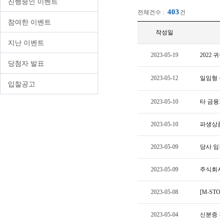
진행중인 이벤트
중개형ISA
퇴직연금/IRP 간편조회
FAQ
403
전체건수 :
건
신탁형ISA
상속업무안내
참여한 이벤트
작성일
일임형ISA
지난 이벤트
신탁/Wrap
2023-05-19
2022
당첨자 발표
자문서비스
2023-05-12
일임형 
방카슈랑스
입찰공고
세금혜택상품
2023-05-10
타 금융
숙려제도
2023-05-10
파생상품
2023-05-09
당사 임
2023-05-09
주식회사
2023-05-08
[M-S
2023-05-04
신분증 