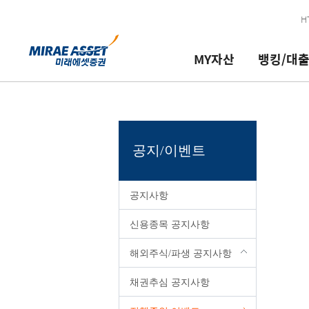
본문 내용 바로가기
H
MY자산
뱅킹/대출
뱅킹/대출/
금융상품
연금자산
투자정보
서비스 신청/
이용안내/
이체
추천상품
MY개인연금
리서치 리포트
계좌개설/ID
공지/이벤트
로그인필요
로그인필
청약
변경
문의
대여
IMA
개인연금매매
종목서베이
매매신청/해지
투자상담
공지/이벤트
대출
개인투자용국채
개인연금관리
국내주식 금액주문(소수점
고객정보관리
고객지원/ARS
청약
펀드
MY퇴직연금
코넥스 기업현황 보고서 
서비스신청/관리
영업점/업무시간/방문판
로그인필
공지사항
지로/공과금 납부
CMA
퇴직연금/IRP매매
해외주식/선물옵션안내
실전투자대회
금융소비자포털
체크카드
ELS/DLS/ETN/ELW
퇴직연금/IRP관리
해외증시
국내/해외파생상품 모의
PC보안프로그램
신용종목 공지사항
미래에셋 현대카드
발행어음
퇴직연금서비스
해외증시리포트
모의투자 로그인 및 참가
이용안내 가이드
해외주식/파생 공지사항
채권/RP
퇴직연금안내
블로그
서비스등급
채권추심 공지사항
ISA종합
사업자공시
구.미래에셋증권
VIP 서비스