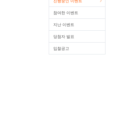
진행중인 이벤트
중개형ISA
퇴직연금/IRP 간편조회
FAQ
신탁형ISA
상속업무안내
참여한 이벤트
일임형ISA
지난 이벤트
신탁/Wrap
당첨자 발표
자문서비스
방카슈랑스
입찰공고
세금혜택상품
숙려제도