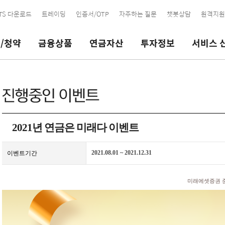
TS 다운로드
트레이딩
인증서/OTP
자주하는 질문
챗봇상담
원격지원
/청약
금융상품
연금자산
투자정보
서비스 
요
) 가능 종목
2021년 연금은 미래다 이벤트
및 기타
매인력확인
요
로그인필요
2021.08.01 ~ 2021.12.31
이벤트기간
거래
신청
미래에셋증권 준법감