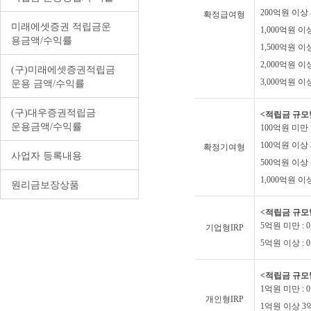
중개형ISA
퇴직연금/IRP 간편조회
FAQ
200억원 이상 1
확정급여형
신탁형ISA
상속업무안내
미래에셋증권 적립금운
1,000억원 이상
용금액/수익률
일임형ISA
1,500억원 이상
2,000억원 이상
(구)미래에셋증권적립금
신탁/Wrap
3,000억원 이상 
운용 금액/수익률
자문서비스
(구)대우증권적립금
방카슈랑스
<적립금 규모
운용금액/수익률
100억원 미만 :
세금혜택상품
100억원 이상 5
확정기여형
사업자 등록내용
숙려제도
500억원 이상 1
1,000억원 이상 
원리금보장상품
<적립금 규모
5억원 미만 : 0
기업형IRP
5억원 이상 : 0
<적립금 규모
1억원 미만 : 0
개인형IRP
1억원 이상 3억