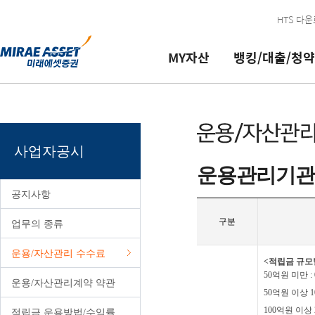
본문 내용 바로가기
HTS 다
MY자산
뱅킹/대출/청약
뱅킹/대출/
금융상품
연금자산
투자정보
서비스 신청/
이용안내/
이체
추천상품
MY개인연금
리서치 리포트
계좌개설/ID
공지/이벤트
로그인필요
로그인필요
청약
변경
문의
대여
IMA
개인연금매매
종목서베이
매매신청/해지
투자상담
사업자공시
대출
개인투자용국채
개인연금관리
국내주식 금액주문(소수점) 가능
고객정보관리
고객지원/ARS
운용관리기관
청약
펀드
MY퇴직연금
코넥스 기업현황 보고서 및 기타
서비스신청/관리
영업점/업무시간/방문판매인력
로그인필요
공지사항
지로/공과금 납부
CMA
퇴직연금/IRP매매
해외주식/선물옵션안내
실전투자대회
금융소비자포털
구분
업무의 종류
체크카드
ELS/DLS/ETN/ELW
퇴직연금/IRP관리
해외증시
국내/해외파생상품 모의거래
PC보안프로그램
미래에셋 현대카드
발행어음
퇴직연금서비스
해외증시리포트
모의투자 로그인 및 참가신청
이용안내 가이드
운용/자산관리 수수료
<적립금 규모
채권/RP
퇴직연금안내
블로그
서비스등급
50억원 미만 : 
운용/자산관리계약 약관
50억원 이상 10
ISA종합
사업자공시
구.미래에셋증권
VIP 서비스
100억원 이상 2
적립금 운용방법/수익률