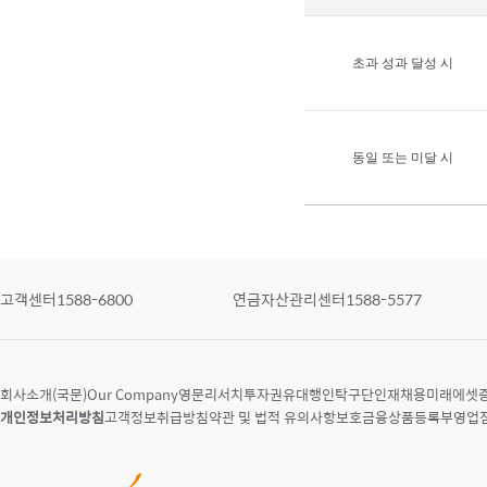
초과 성과 달성 시
동일 또는 미달 시
고객센터
1588-6800
연금자산관리센터
1588-5577
회사소개(국문)
Our Company
영문리서치
투자권유대행인
탁구단
인재채용
미래에셋증
개인정보처리방침
고객정보취급방침
약관 및 법적 유의사항
보호금융상품등록부
영업