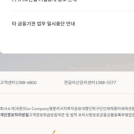
타 금융기관 업무 일시중단 안내
고객센터
1588-6800
연금자산관리센터
1588-5577
회사소개(국문)
Our Company
영문리서치
투자권유대행인
탁구단
인재채용
미래에셋증
개인정보처리방침
고객정보취급방침
약관 및 법적 유의사항
보호금융상품등록부
영업