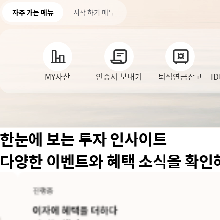
중개형ISA
퇴직연금/IRP 간편조회
FAQ
자주 가는 메뉴
시작 하기 메뉴
신탁형ISA
상속업무안내
일임형ISA
신탁/Wrap
자문서비스
MY자산
인증서 보내기
퇴직연금잔고
I
방카슈랑스
세금혜택상품
숙려제도
한눈에 보는 투자 인사이트
다양한 이벤트와 혜택 소식을 확