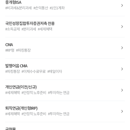
중개형ISA
#비과세&분리과세 #손익통산 #1인1계좌
국민성장집합투자증권저축 전용
#소득공제 #분리과세 #세제혜택
CMA
#RP형 #파킹통장
발행어음 CMA
#파킹통장 #이체수수료무료 #매일이자
개인연금(이전/신규)
#세제혜택 #안정적 노후준비 #투자하는 연금
퇴직연금(개인형IRP)
#세제혜택 #안정적 노후준비 #투자하는 연금
금현물