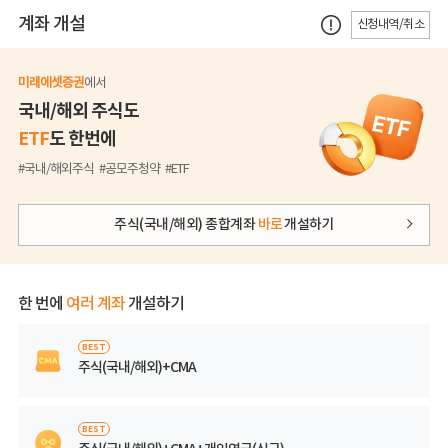
계좌 개설
신청내역/취소
미래에셋증권
에서
국내/해외 주식도
ETF
도 한번에
#국내/해외주식
#공모주청약
#ETF
주식(국내/해외) 종합계좌
바로
개설하기
한 번에
여러 계좌
개설하기
BEST
주식(국내/해외)+CMA
BEST