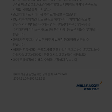
https://m.site.naver.com/1tnKH
수익률이 중요한 연금 글로벌 자산배분 투자
퇴직연금 실물이전 이벤트
2024..10.31~12.31
대상: 미래에셋증권 전고객(가망고객 포함)
기간:2024년10월31일~12월31일
조건
:IRP,DC "실물이전" 100만원 이상 완료(이벤트 참여신청 필수)
*현금으로 전액 운용중인 계좌는 실물이전 불가/현금 이전 가능
사은품 지급일
:2025년2월
이벤트
대상:IRP,DC 가입고객(당사내 이전 제외)
기간:2024.10.31~12.31
조건:IRP,DC "실물이전" 100만원 이상완료 (이벤트 참여신청 필수)
혜택: 신세계 모바일 상품권 3만원
IRP실물이전 방법
엠스톡 전체메뉴>연금>연금관리>타사 연금 가져오기
1.IRP계좌선택
2.이전 방법 선택 > 실물이전 선택
영상확인하기 :
이벤트 유의사항