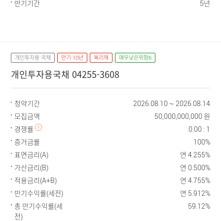
만기기간
5년
개인투자용 국채
만기 10년
복리채
매우낮은위험6
개인투자용국채 04255-3608
청약기간
2026.08.10 ~ 2026.08.14
모집금액
50,000,000,000 원
경쟁률
0.00 : 1
증거금률
100%
표면금리(A)
연 4.255%
가산금리(B)
연 0.500%
적용금리(A+B)
연 4.755%
만기수익률(세전)
연 5.912%
총 만기수익률(세
59.12%
전)