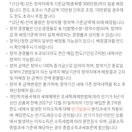
* (1단계) 모든 청약자에게 기준금액(종목별 300만원)까지 일괄 배정
됩니다. 한도 초과시 기준금액 10만원 단위로 조정, 10만원일 경우에
도 한도 초과시 추첨 합니다.
* (2단계) 잔여 물량은 청약자별 ‘청약액-기준금액’에 비례 배정됩니다.
청약 경쟁률은 단순경쟁율로 표기(발행수량÷청약수량)되며, 청약마
감 후 배정기준에 따라 실제 배정되는 경쟁률과 상이할 수 있습니다.
청약신청한 금액의 일부만 배정될 가능성이 있으니, 배정결과를 반드
시 확인해주시기 바랍니다.
청약 경쟁률이 초과되더라도 연간 매입 한도(1인당 2억원) 내에서만
청약이 가능합니다.
청약 금액은 청약시 100% 증거금으로 있어야 하며, 청약기간 종료일
로부터 2영업일이 되는 날까지 해당기관의 청약자에게 배정결과 고지
및 미배정 된 금액이 전액 환불됩니다.
청약 후 금액변경은 불가하며, 청약기간 내에 기존 청약내역을 취소 후
재신청해야 됩니다.
개인투자용국채의 세제혜택은 조세특례제한법에 따라 만기가 5년 이
상인 상품에 한해 2027년 12월 31일까지의 1인당 매입한 총 2억원
한도 내에서 발생한 이자소득에 대해
만기보유시
분리과세가 적용되
며, 해당한도는 만기도래순으로 관리됩니다. 만기가 5년 미만인 상품
에서 발생하는 이자소득은 소득세법에 따라 원천징수 되며, 금융소득
종합과세 기준에 해당하는 경우 종합소득과세표준에 합산됩니다.