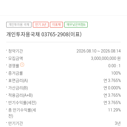
닫기
개인투자용 국채
만기 3년
이표채
매우낮은위험6
개인투자용국채 03765-2908(이표)
청약기간
2026.08.10 ~ 2026.08.14
모집금액
3,000,000,000 원
경쟁률
0.00 : 1
증거금률
100%
표면금리(A)
연 3.765%
가산금리(B)
연 0.000%
적용금리(A+B)
연 3.765%
만기수익률(세전)
연 3.765%
총 만기수익률(세
11.29%
전)
만기기간
3년