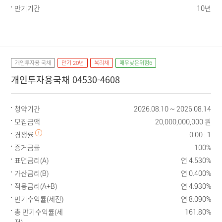
만기기간
10년
개인투자용 국채
만기 20년
복리채
매우낮은위험6
개인투자용국채 04530-4608
청약기간
2026.08.10 ~ 2026.08.14
모집금액
20,000,000,000 원
경쟁률
0.00 : 1
증거금률
100%
표면금리(A)
연 4.530%
가산금리(B)
연 0.400%
적용금리(A+B)
연 4.930%
만기수익률(세전)
연 8.090%
총 만기수익률(세
161.80%