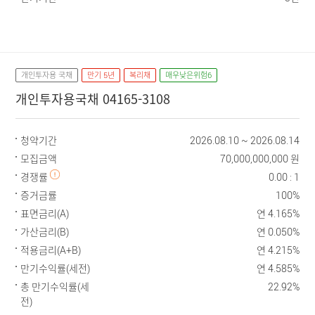
개인투자용 국채
만기 5년
복리채
매우낮은위험6
개인투자용국채 04165-3108
청약기간
2026.08.10 ~ 2026.08.14
모집금액
70,000,000,000 원
경쟁률
0.00 : 1
증거금률
100%
표면금리(A)
연 4.165%
가산금리(B)
연 0.050%
적용금리(A+B)
연 4.215%
만기수익률(세전)
연 4.585%
총 만기수익률(세
22.92%
전)