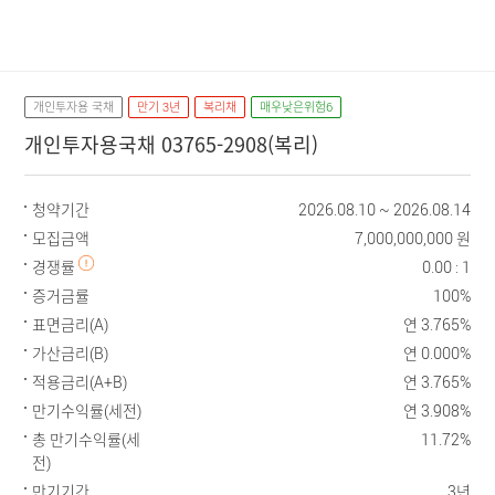
개인투자용 국채
만기 3년
복리채
매우낮은위험6
개인투자용국채 03765-2908(복리)
청약기간
2026.08.10 ~ 2026.08.14
모집금액
7,000,000,000 원
경쟁률
0.00 : 1
증거금률
100%
표면금리(A)
연 3.765%
가산금리(B)
연 0.000%
적용금리(A+B)
연 3.765%
만기수익률(세전)
연 3.908%
총 만기수익률(세
11.72%
전)
만기기간
3년